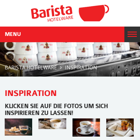
MENU
T
o
g
g
BARISTA HOTELWARE
INSPIRATION
l
e
n
INSPIRATION
a
v
KLICKEN SIE AUF DIE FOTOS UM SICH
i
INSPIRIEREN ZU LASSEN!
g
a
t