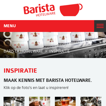
MENU
T
o
g
g
BARISTA HOTELWARE
INSPIRATIE
l
e
n
INSPIRATIE
a
v
MAAK KENNIS MET BARISTA HOTELWARE.
i
Klik op de foto’s en laat u inspireren!
g
a
t