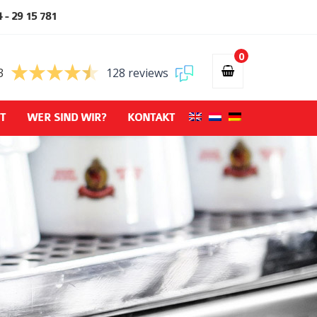
 - 29 15 781
0
3
128 reviews
T
WER SIND WIR?
KONTAKT