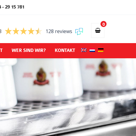
 - 29 15 781
0
3
128 reviews
T
WER SIND WIR?
KONTAKT