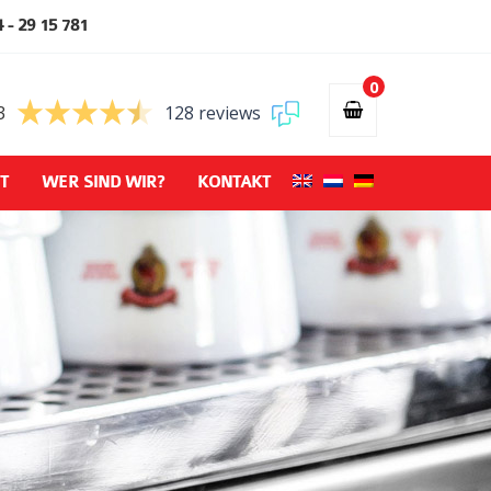
 - 29 15 781
0
3
128 reviews
T
WER SIND WIR?
KONTAKT