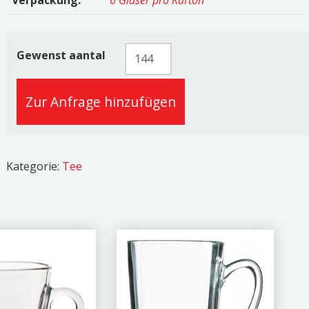
Verpackung:
6 Glaser pro Karton
Airima
Gewenst aantal
33,5cl
Menge
Zur Anfrage hinzufügen
Kategorie:
Tee