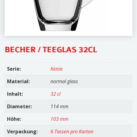
i
o
n
BECHER / TEEGLAS 32CL
Serie:
Kenia
Material:
normal glass
Inhalt:
32 cl
Diameter:
114 mm
Höhe:
103 mm
Verpackung:
6 Tassen pro Karton