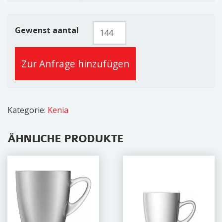
Becher
Gewenst aantal
/
Teeglas
Zur Anfrage hinzufügen
32cl
Menge
Kategorie:
Kenia
ÄHNLICHE PRODUKTE