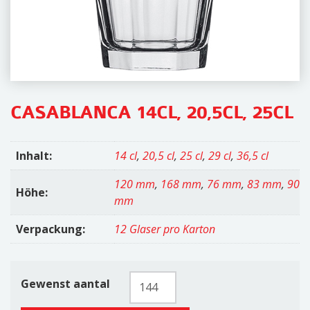
i
o
n
CASABLANCA 14CL, 20,5CL, 25CL
Inhalt:
14 cl
,
20,5 cl
,
25 cl
,
29 cl
,
36,5 cl
120 mm
,
168 mm
,
76 mm
,
83 mm
,
90
Höhe:
mm
Verpackung:
12 Glaser pro Karton
Casablanca
Gewenst aantal
14cl,