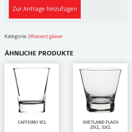
20,5cl,
Zur Anfrage hinzufügen
25cl
Menge
Kategorie:
(Wasser) gläser
ÄHNLICHE PRODUKTE
CAFFEINO 9CL
SHETLAND FLACH
25CL, 32CL