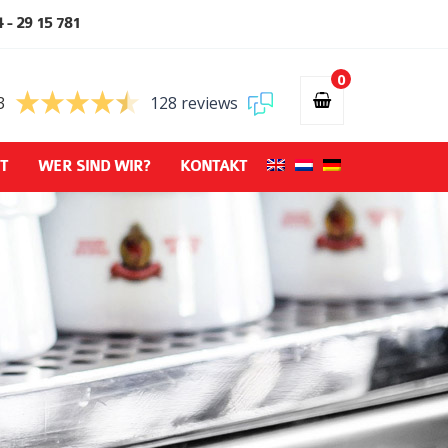
 - 29 15 781
0
3
128 reviews
T
WER SIND WIR?
KONTAKT