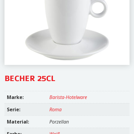
i
o
n
BECHER 25CL
Marke:
Barista-Hotelware
Serie:
Roma
Material:
Porzellan
Farbe:
Weiß