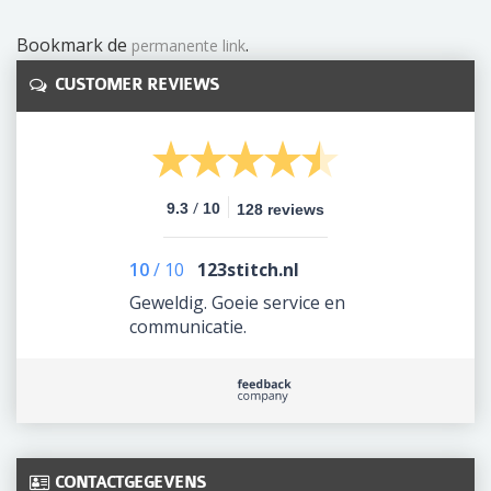
Bookmark de
.
permanente link
CUSTOMER REVIEWS
/
9.3
10
128 reviews
10
/
10
123stitch.nl
Geweldig. Goeie service en
communicatie.
CONTACTGEGEVENS