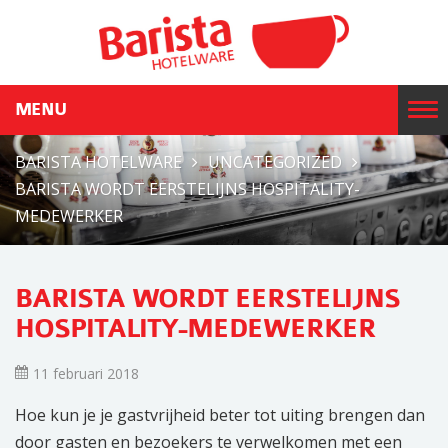
MENU
T
o
BARISTA HOTELWARE
UNCATEGORIZED
g
BARISTA WORDT EERSTELIJNS HOSPITALITY-
g
MEDEWERKER
l
e
n
BARISTA WORDT EERSTELIJNS
a
HOSPITALITY-MEDEWERKER
v
i
11 februari 2018
g
a
Hoe kun je je gastvrijheid beter tot uiting brengen dan
t
door gasten en bezoekers te verwelkomen met een