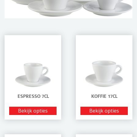
i
o
n
ESPRESSO 7CL
KOFFIE 17CL
Bekijk opties
Bekijk opties