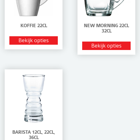
i
o
n
KOFFIE 22CL
NEW MORNING 22CL
32CL
Bekijk opties
Bekijk opties
BARISTA 12CL, 22CL,
36CL