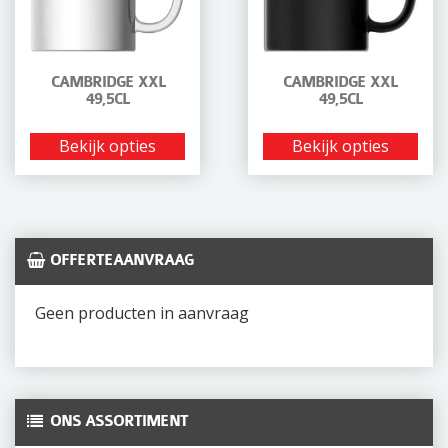
i
o
n
CAMBRIDGE XXL
CAMBRIDGE XXL
49,5CL
49,5CL
Bekijk opties
Bekijk opties
OFFERTEAANVRAAG
Geen producten in aanvraag
ONS ASSORTIMENT