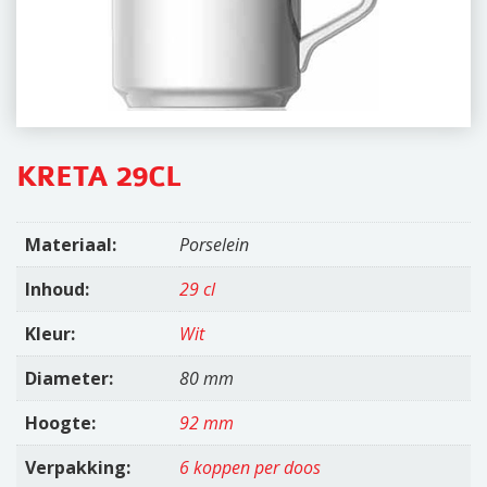
i
o
n
KRETA 29CL
Materiaal:
Porselein
Inhoud:
29 cl
Kleur:
Wit
Diameter:
80 mm
Hoogte:
92 mm
Verpakking:
6 koppen per doos