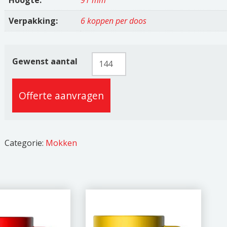
Hoogte:
91 mm
Verpakking:
6 koppen per doos
Cambridge
Gewenst aantal
31cl
aantal
Offerte aanvragen
Categorie:
Mokken