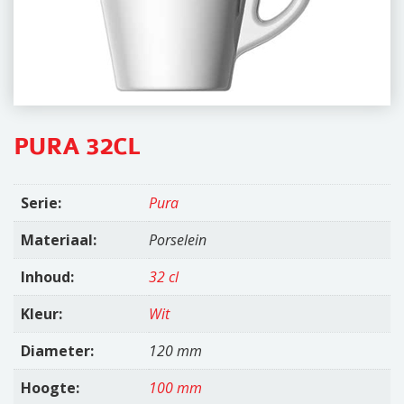
i
o
n
PURA 32CL
Serie:
Pura
Materiaal:
Porselein
Inhoud:
32 cl
Kleur:
Wit
Diameter:
120 mm
Hoogte:
100 mm